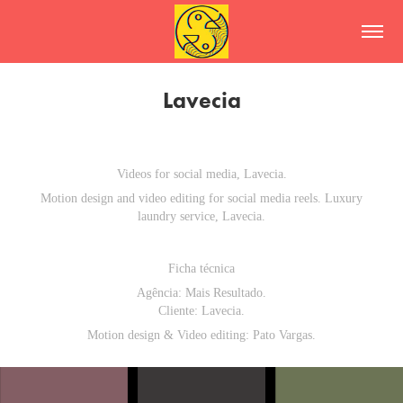
Lavecia
Videos for social media, Lavecia.
Motion design and video editing for social media reels. Luxury
laundry service, Lavecia.
Ficha técnica
Agência
: Mais Resultado.
Cliente
: Lavecia.
Motion design & Video editing
: Pato Vargas.